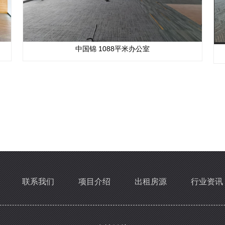
中国锦 1088平米办公室
联系我们
项目介绍
出租房源
行业资讯