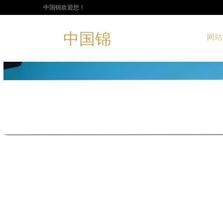
中国锦欢迎您！
中国锦
网站