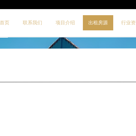
首页
联系我们
项目介绍
出租房源
行业资